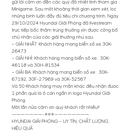
gửi lời cảm ơn đến các quý đã nhiệt tình tham gia
Minigame. Sau một khoảng thời gian xem xét, lọc
những bình luận đầy đủ tiêu chí chương trình, Ngày
29/10/2024 Hyundai Giải Phóng đã livestream
trực tiếp bốc thăm trúng thưởng xin được công bố
chủ nhân của các giải thưởng như sau:
– GIẢI NHẤT: Khách hàng mang biển số xe 30K-
26473
– GIẢI NHÌ: Khách hàng mang biển số xe : 30K-
46118 và 30H-81534
– GIẢI BA: Khách hàng mang biển số xe : 30K-
67192, 30F-27969 và 30K-52567
Và 50 Khách hàng may mắn khác đều nhận được
1 phần quà là ô cán ngắn in logo Hyundai Giải
Phóng.
Một lần nữa cảm ơn quý khách rất nhiều!!
———————-⭐⭐⭐————————
HYUNDAI GIẢI PHÓNG – UY TÍN, CHẤT LƯỢNG,
HIỆU QUẢ