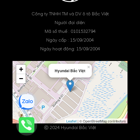
Công ty TNHH TM và DV ô tô Bắc Việt
Người đại diện:
Mã số thuế : 0101532794
Ngày cấp : 15/09/2004
Ngày hoạt động: 15/09/2004
×
+
Hyundai Bắc Việt
−
Leaflet
| © OpenStreetMap contributors
ⓒ 2024 Hyundai Bắc Việt