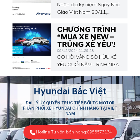
Nhân dịp kỷ niệm Ngày Nhà
Giáo Việt Nam 20/11,
Hyundai Giải Phóng mang
đến cho quý khách hàng
CHƯƠNG TRÌNH
chương trình khuyến mại với
“MUA XE NEW –
các dịch vụ chăm sóc xe
TRÚNG XẾ YÊU’!
chất lượng cao và những ưu
09/12/2024 11:29:28
đãi cực kì hấp dẫn!
CƠ HỘI VÀNG SỞ HỮU XẾ
YÊU CUỐI NĂM - RINH NGAY
QUÀ KHỦNG CÙNG
HYUNDAI GIẢI PHÓNG
Hyundai Bắc Việt
ĐẠI LÝ ỦY QUYỀN TRỰC TIẾP BỞI TC MOTOR
PHÂN PHỐI XE HYUNDAI CHÍNH HÃNG TẠI VIỆT
NAM
Hotline Tư vấn bán hàng:
0986573134