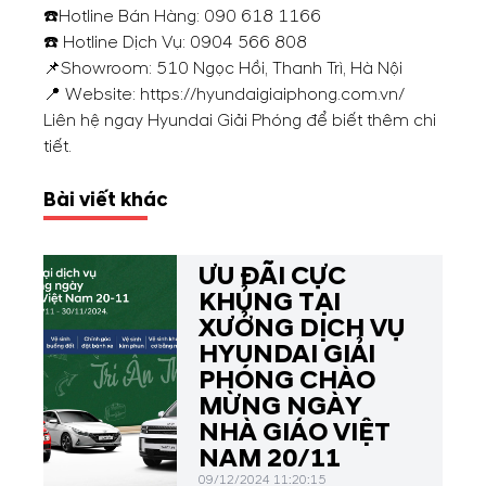
☎️Hotline Bán Hàng:
090 618 1166
☎️ Hotline Dịch Vụ:
0904 566 808
📌Showroom: 510 Ngọc Hồi, Thanh Trì, Hà Nội
📍 Website: https://hyundaigiaiphong.com.vn/
Liên hệ ngay Hyundai Giải Phóng để biết thêm chi
tiết.
Bài viết khác
ƯU ĐÃI CỰC
KHỦNG TẠI
XƯỞNG DỊCH VỤ
HYUNDAI GIẢI
PHÓNG CHÀO
MỪNG NGÀY
NHÀ GIÁO VIỆT
NAM 20/11
09/12/2024 11:20:15