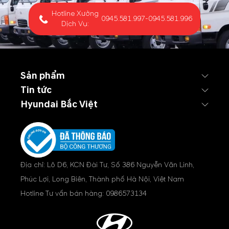
Hotline Xưởng
0945.581.997
-
0945.581.996
Dịch Vụ:
Sản phẩm
Tin tức
Hyundai Bắc Việt
Địa chỉ: Lô D6, KCN Đài Tư, Số 386 Nguyễn Văn Linh,
Phúc Lợi, Long Biên, Thành phố Hà Nội, Việt Nam
Hotline Tư vấn bán hàng:
0986573134