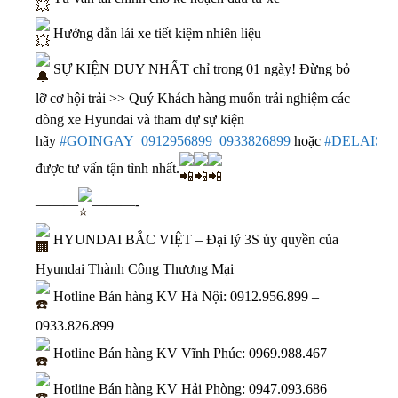
Hướng dẫn lái xe tiết kiệm nhiên liệu
SỰ KIỆN DUY NHẤT chỉ trong 01 ngày! Đừng bỏ
lỡ cơ hội trải >> Quý Khách hàng muốn trải nghiệm các
dòng xe Hyundai và tham dự sự kiện
hãy
#GOINGAY_0912956899_0933826899
hoặc
#DELAISO
được tư vấn tận tình nhất.
———
———-
HYUNDAI BẮC VIỆT – Đại lý 3S ủy quyền của
Hyundai Thành Công Thương Mại
Hotline Bán hàng KV Hà Nội:
0912.956.899
–
0933.826.899
Hotline Bán hàng KV Vĩnh Phúc:
0969.988.467
Hotline Bán hàng KV Hải Phòng:
0947.093.686