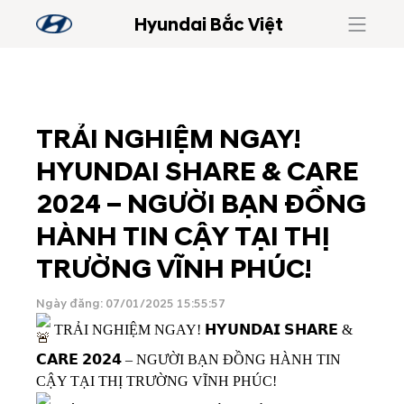
Hyundai Bắc Việt
TRẢI NGHIỆM NGAY!
HYUNDAI SHARE & CARE
2024 – NGƯỜI BẠN ĐỒNG
HÀNH TIN CẬY TẠI THỊ
TRƯỜNG VĨNH PHÚC!
Ngày đăng: 07/01/2025 15:55:57
TRẢI NGHIỆM NGAY! 𝗛𝗬𝗨𝗡𝗗𝗔𝗜 𝗦𝗛𝗔𝗥𝗘 &
𝗖𝗔𝗥𝗘 𝟮𝟬𝟮𝟰 – NGƯỜI BẠN ĐỒNG HÀNH TIN
CẬY TẠI THỊ TRƯỜNG VĨNH PHÚC!