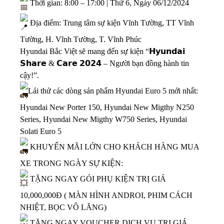
Thời gian: 8:00 – 17:00 | Thứ 6, Ngày 06/12/2024
Địa điểm: Trung tâm sự kiện Vĩnh Tường, TT Vĩnh
Tường, H. Vĩnh Tường, T. Vĩnh Phúc
Hyundai Bắc Việt sẽ mang đến sự kiện “𝗛𝘆𝘂𝗻𝗱𝗮𝗶
𝗦𝗵𝗮𝗿𝗲 & 𝗖𝗮𝗿𝗲 𝟮𝟬𝟮𝟰 – Người bạn đồng hành tin
cậy!”.
Lái thử các dòng sản phẩm Hyundai Euro 5 mới nhất:
Hyundai New Porter 150, Hyundai New Migthy N250
Series, Hyundai New Migthy W750 Series, Hyundai
Solati Euro 5
KHUYẾN MÃI LỚN CHO KHÁCH HÀNG MUA
XE TRONG NGÀY SỰ KIỆN:
TẶNG NGAY GÓI PHỤ KIỆN TRỊ GIÁ
10,000,000Đ ( MÀN HÌNH ANDROI, PHIM CÁCH
NHIỆT, BỌC VÔ LĂNG)
TẶNG NGAY VOUCHER DỊCH VỤ TRỊ GIÁ