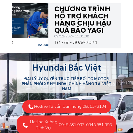
TUCSON
CHƯƠNG TRÌNH
HỖ TRỢ KHÁCH
HÀNG CHỊU HẬU
QUẢ BÃO YAGI
09/12/2024 11:31:38
Từ 7/9 - 30/9/2024
Hyundai Bắc Việt
ĐẠI LÝ ỦY QUYỀN TRỰC TIẾP BỞI TC MOTOR
PHÂN PHỐI XE HYUNDAI CHÍNH HÃNG TẠI VIỆT
NAM
Hotline Tư vấn bán hàng:
0986573134
Hotline Xưởng
0945.581.997
-
0945.581.996
Dịch Vụ: