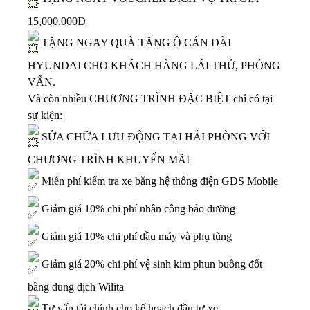
15,000,000Đ
TẶNG NGAY QUÀ TẶNG Ô CÁN DÀI
HYUNDAI CHO KHÁCH HÀNG LÁI THỬ, PHỎNG
VẤN.
Và còn nhiều CHƯƠNG TRÌNH ĐẶC BIỆT chỉ có tại
sự kiện:
SỬA CHỮA LƯU ĐỘNG TẠI HẢI PHÒNG VỚI
CHƯƠNG TRÌNH KHUYẾN MÃI
Miễn phí kiểm tra xe bằng hệ thống điện GDS Mobile
Giảm giá 10% chi phí nhân công bảo dưỡng
Giảm giá 10% chi phí dầu máy và phụ tùng
Giảm giá 20% chi phí vệ sinh kim phun buồng đốt
bằng dung dịch Wilita
Tư vấn tài chính cho kế hoạch đầu tư xe