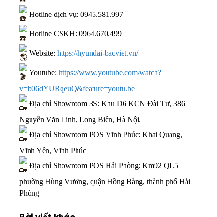
Hotline dịch vụ:
0945.581.997
Hotline CSKH:
0964.670.499
Website:
https://hyundai-bacviet.vn/
Youtube:
https://www.youtube.com/watch?
v=b06dYURqeuQ&feature=youtu.be
Địa chỉ Showroom 3S: Khu D6 KCN Đài Tư, 386
Nguyễn Văn Linh, Long Biên, Hà Nội.
Địa chỉ Showroom POS Vĩnh Phúc: Khai Quang,
Vĩnh Yên, Vĩnh Phúc
Địa chỉ Showroom POS Hải Phòng: Km92 QL5
phường Hùng Vương, quận Hồng Bàng, thành phố Hải
Phòng