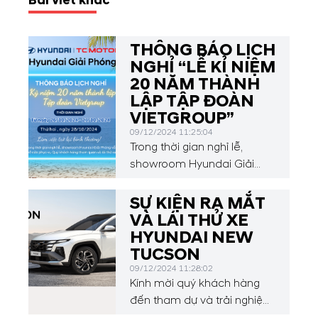
Bài viết khác
THÔNG BÁO LỊCH
NGHỈ “LỄ KỈ NIỆM
20 NĂM THÀNH
LẬP TẬP ĐOÀN
VIETGROUP”
09/12/2024 11:25:04
Trong thời gian nghỉ lễ,
showroom Hyundai Giải
Phóng vẫn mở cửa phục vụ
Quý khách hàng tham quan
SỰ KIỆN RA MẮT
và lái thử xe.
VÀ LÁI THỬ XE
HYUNDAI NEW
TUCSON
09/12/2024 11:28:02
Kính mời quý khách hàng
đến tham dự và trải nghiệm
trực tiếp HYUNDAI NEW