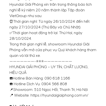
Hyundai Giải Phóng xin trân trọng thông báo lịch
nghỉ lễ kỷ niệm 20 năm thành lập Tập đoàn
VietGroup như sau:
⏰Thời gian nghỉ: Từ ngày 26/10/2024 đến hết
ngày 27/10/2024 (Thứ Bảy và Chủ Nhật).
✅Thời gian hoạt động trở lại: Thứ Hai, ngày
28/10/2024.
Trong thời gian nghỉ lễ, showroom Hyundai Giải
Phóng vẫn mở cửa phục vụ Quý khách hàng tham
quan và lái thử xe.
———————-⭐⭐⭐————————
HYUNDAI GIẢI PHÓNG – UY TÍN, CHẤT LƯỢNG,
HIỆU QUẢ
☎️Hotline Bán Hàng:
090 618 1166
☎️ Hotline Dịch Vụ:
0904 566 808
📌Showroom: 510 Ngọc Hồi, Thanh Trì, Hà Nội
📍 Website: https://hyundaigiaiphong.com.vn/