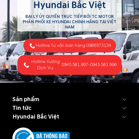
Hyundai Bắc Việt
ĐẠI LÝ ỦY QUYỀN TRỰC TIẾP BỞI TC MOTOR
PHÂN PHỐI XE HYUNDAI CHÍNH HÃNG TẠI VIỆT
NAM
Hotline Tư vấn bán hàng:
0986573134
Hotline Xưởng
0945.581.997
-
0945.581.996
Dịch Vụ:
Sản phẩm
Tin tức
Hyundai Bắc Việt