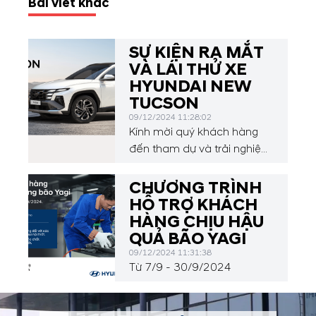
Bài viết khác
SỰ KIỆN RA MẮT
VÀ LÁI THỬ XE
HYUNDAI NEW
TUCSON
09/12/2024 11:28:02
Kính mời quý khách hàng
đến tham dự và trải nghiệm
trực tiếp HYUNDAI NEW
TUCSON
CHƯƠNG TRÌNH
HỖ TRỢ KHÁCH
HÀNG CHỊU HẬU
QUẢ BÃO YAGI
09/12/2024 11:31:38
Từ 7/9 - 30/9/2024