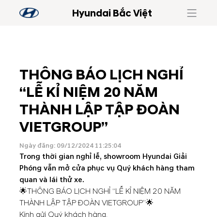
Hyundai Bắc Việt
THÔNG BÁO LỊCH NGHỈ
“LỄ KỈ NIỆM 20 NĂM
THÀNH LẬP TẬP ĐOÀN
VIETGROUP”
Ngày đăng: 09/12/2024 11:25:04
Trong thời gian nghỉ lễ, showroom Hyundai Giải
Phóng vẫn mở cửa phục vụ Quý khách hàng tham
quan và lái thử xe.
🌟THÔNG BÁO LỊCH NGHỈ “LỄ KỈ NIỆM 20 NĂM
THÀNH LẬP TẬP ĐOÀN VIETGROUP”🌟
Kính gửi Quý khách hàng,