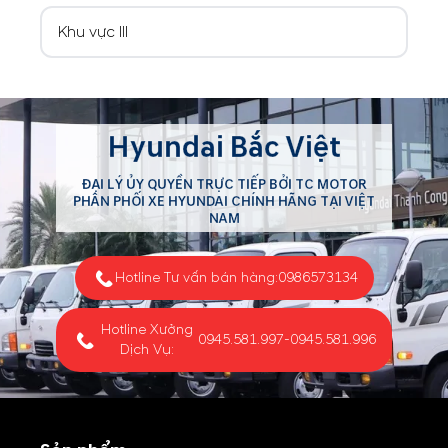
Khu vực III
Hyundai Bắc Việt
ĐẠI LÝ ỦY QUYỀN TRỰC TIẾP BỞI TC MOTOR
PHÂN PHỐI XE HYUNDAI CHÍNH HÃNG TẠI VIỆT
NAM
Hotline Tư vấn bán hàng:
0986573134
Hotline Xưởng
0945.581.997
-
0945.581.996
Dịch Vụ: